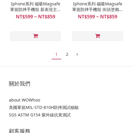
Iphone系列 磁吸Magsafe
Iphone系列 磁吸Magsafe
軍規防摔手機殼 新表現主義
軍規防摔手機殼 街頭塗鴉的
的藍黑惡狼
閃電面具
NT$599 ~ NT$859
NT$599 ~ NT$859
1
2
關於我們
about WOWhoo
美國軍規MIL-STD-810H防摔測試檢驗
SGS ASTM G154 紫外線抗黃測試
顧客服務