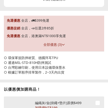
免運優惠
全店，🚛$399免運
優惠促銷
全店，📣任選2件85折
免運優惠
全店，港澳滿NT$1000享免運
全部優惠 (3)
○ 環保軍規防摔材質、德國拜耳TPU
○ 通過MIL-STD-810H防摔測試
○ 台灣彩繪印刷，使用日本設備環保墨水
○ 根據訂單順序排單製作，2~3天內出貨
以優惠價加購商品！
編織灰/金(掛繩+墊片)原價$499
加購價
NT$199