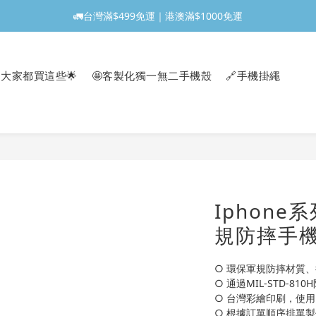
🚛台灣滿$499免運｜港澳滿$1000免運
大家都買這些🌟
🤩客製化獨一無二手機殼
🔗手機掛繩
Iphone系
規防摔手機
○ 環保軍規防摔材質、
○ 通過MIL-STD-81
○ 台灣彩繪印刷，使
○ 根據訂單順序排單製