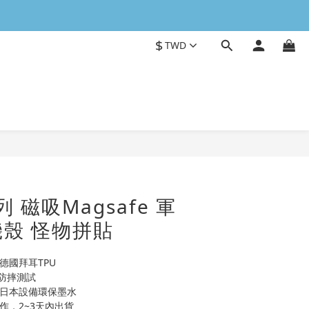
$
TWD
立即購買
列 磁吸Magsafe 軍
殼 怪物拼貼
德國拜耳TPU
0H防摔測試
用日本設備環保墨水
作，2~3天內出貨