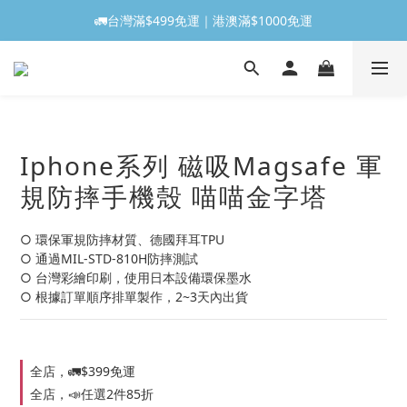
🚛台灣滿$499免運｜港澳滿$1000免運
Iphone系列 磁吸Magsafe 軍
規防摔手機殼 喵喵金字塔
○ 環保軍規防摔材質、德國拜耳TPU
○ 通過MIL-STD-810H防摔測試
○ 台灣彩繪印刷，使用日本設備環保墨水
○ 根據訂單順序排單製作，2~3天內出貨
全店，🚛$399免運
全店，📣任選2件85折