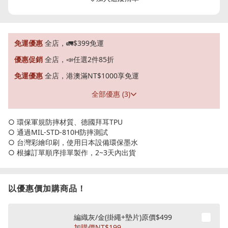
免運優惠
全店，🚛$399免運
優惠促銷
全店，📣任選2件85折
免運優惠
全店，港澳滿NT$1000享免運
全部優惠 (3)
○ 環保軍規防摔材質、德國拜耳TPU
○ 通過MIL-STD-810H防摔測試
○ 台灣彩繪印刷，使用日本設備環保墨水
○ 根據訂單順序排單製作，2~3天內出貨
以優惠價加購商品！
編織灰/金(掛繩+墊片)原價$499
加購價
NT$199