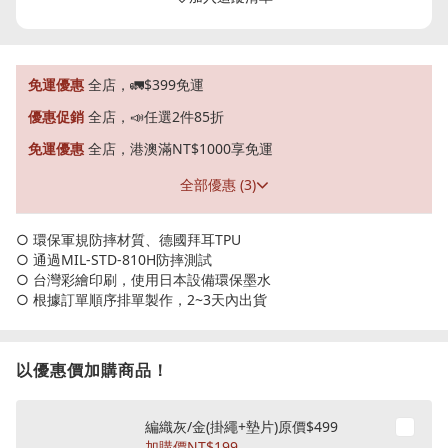
免運優惠
全店，🚛$399免運
優惠促銷
全店，📣任選2件85折
免運優惠
全店，港澳滿NT$1000享免運
全部優惠 (3)
○ 環保軍規防摔材質、德國拜耳TPU
○ 通過MIL-STD-810H防摔測試
○ 台灣彩繪印刷，使用日本設備環保墨水
○ 根據訂單順序排單製作，2~3天內出貨
以優惠價加購商品！
編織灰/金(掛繩+墊片)原價$499
加購價
NT$199