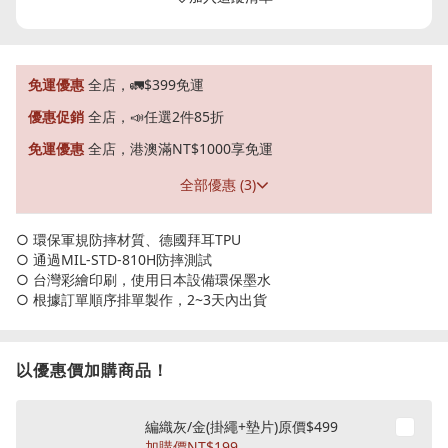
免運優惠
全店，🚛$399免運
優惠促銷
全店，📣任選2件85折
免運優惠
全店，港澳滿NT$1000享免運
全部優惠 (3)
○ 環保軍規防摔材質、德國拜耳TPU
○ 通過MIL-STD-810H防摔測試
○ 台灣彩繪印刷，使用日本設備環保墨水
○ 根據訂單順序排單製作，2~3天內出貨
以優惠價加購商品！
編織灰/金(掛繩+墊片)原價$499
加購價
NT$199