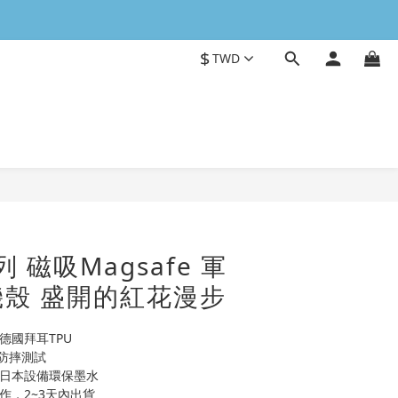
$
TWD
立即購買
列 磁吸Magsafe 軍
殼 盛開的紅花漫步
德國拜耳TPU
0H防摔測試
用日本設備環保墨水
作，2~3天內出貨