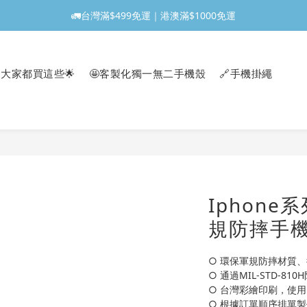
🚛台灣滿$499免運｜港澳滿$1000免運
大家都買這些🌟
🤩客製化獨一無二手機殼
🔗手機掛繩
Iphone系
規防摔手機
○ 環保軍規防摔材質、
○ 通過MIL-STD-81
○ 台灣彩繪印刷，使
○ 根據訂單順序排單製