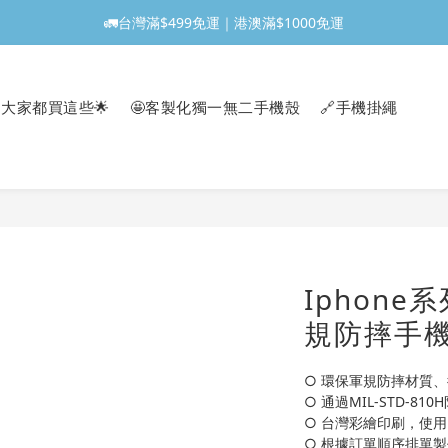
🚛台灣滿$499免運｜港澳滿$1000免運
大家都買這些🌟
🤩客製化獨一無二手機殼
🔗手機掛繩
Iphone系
規防摔手機
○ 環保軍規防摔材質、
○ 通過MIL-STD-81
○ 台灣彩繪印刷，使
○ 根據訂單順序排單製