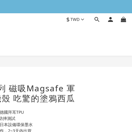
$
TWD
立即購買
列 磁吸Magsafe 軍
殼 吃驚的塗鴉西瓜
德國拜耳TPU
0H防摔測試
用日本設備環保墨水
作，2~3天內出貨