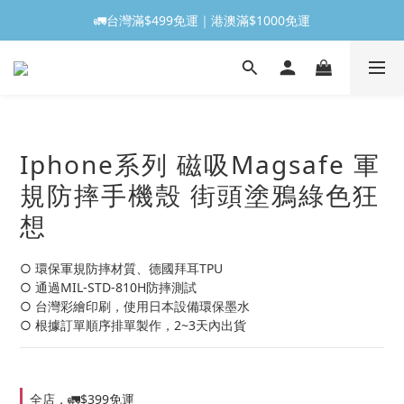
🚛台灣滿$499免運｜港澳滿$1000免運
Iphone系列 磁吸Magsafe 軍
規防摔手機殼 街頭塗鴉綠色狂
想
○ 環保軍規防摔材質、德國拜耳TPU
○ 通過MIL-STD-810H防摔測試
○ 台灣彩繪印刷，使用日本設備環保墨水
○ 根據訂單順序排單製作，2~3天內出貨
全店，🚛$399免運