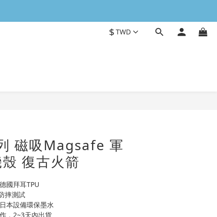
$
TWD
立即購買
列 磁吸Magsafe 軍
殼 復古火箭
德國拜耳TPU
0H防摔測試
用日本設備環保墨水
作，2~3天內出貨