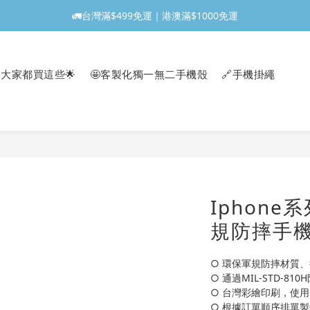
🚛台灣滿$499免運｜港澳滿$1000免運
大家都買這些🌟
🤩客製化獨一無二手機殼
🔗手機掛繩
Iphone系
規防摔手機
○ 環保軍規防摔材質、
○ 通過MIL-STD-81
○ 台灣彩繪印刷，使
○ 根據訂單順序排單製