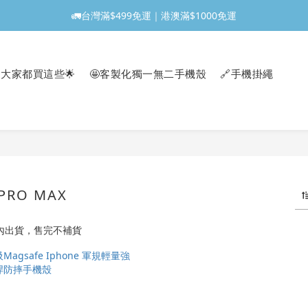
🚛台灣滿$499免運｜港澳滿$1000免運
大家都買這些🌟
🤩客製化獨一無二手機殼
🔗手機掛繩
 PRO MAX
h內出貨，售完不補貨