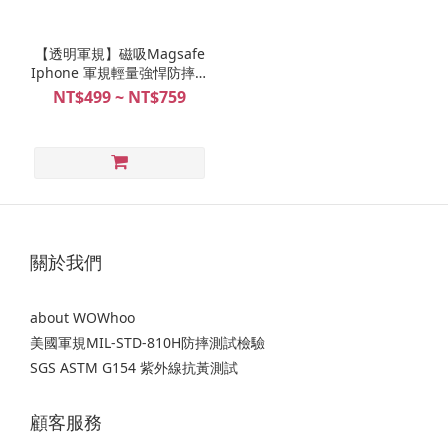
【透明軍規】磁吸Magsafe
Iphone 軍規輕量強悍防摔手
機殼
NT$499 ~ NT$759
關於我們
about WOWhoo
美國軍規MIL-STD-810H防摔測試檢驗
SGS ASTM G154 紫外線抗黃測試
顧客服務