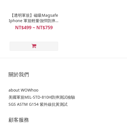
【透明軍規】磁吸Magsafe
Iphone 軍規輕量強悍防摔手
機殼
NT$499 ~ NT$759
關於我們
about WOWhoo
美國軍規MIL-STD-810H防摔測試檢驗
SGS ASTM G154 紫外線抗黃測試
顧客服務